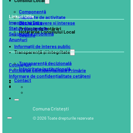
Consiliul Local
Componență
Linkuri Utile
Rapoarte de activitate
Impozite și Taxe
Declarații avere și interese
Status documente
Proiecte de hotărâri
Hotărârile Consiliului Local
Sesizează o problemă
Ședințe
Anunțuri
Informații de interes public
Transparență și integritate
Transparență decizională
Cookie-uri
Integritate instituțională
Politică de confidențialitate Primărie
Informare de confidențialitate cetățeni
Contact
Comuna Cristești
© 2026 Toate drepturile rezervate