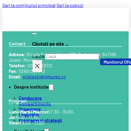
Sari la conținutul principal
Sari la subsol
Contact
Căutați pe site ...
Adresa:
Strada Principală, nr. 678, Cod postal: 547185,
Caută
Județ: Mureș
Monitorul Ofi
×
Telefon:
0265/326112
Fax:
0265/326842
Email:
cristesti@cjmures.ro
Despre instituție
Conducere
Program
Compartimente
Organizare
Luni/Marți/Miercuri
7.30 – 16.00,
Legislație
Joi
8.00 – 17.30,
Programe și strategii
Vineri
8.00 – 13.00