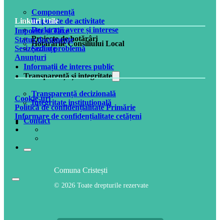
Componență
Rapoarte de activitate
Linkuri Utile
Declarații avere și interese
Impozite și Taxe
Proiecte de hotărâri
Status documente
Hotărârile Consiliului Local
Ședințe
Sesizează o problemă
Anunțuri
Informații de interes public
Transparență și integritate
Transparență decizională
Cookie-uri
Integritate instituțională
Politică de confidențialitate Primărie
Informare de confidențialitate cetățeni
Contact
Comuna Cristești
© 2026 Toate drepturile rezervate