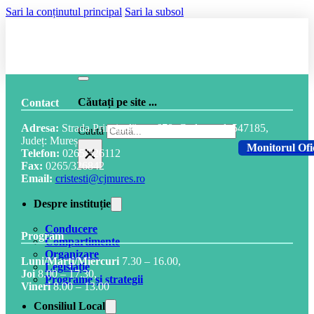
Sari la conținutul principal
Sari la subsol
Căutați pe site ...
Contact
Adresa:
Strada Principală, nr. 678, Cod postal: 547185,
Caută
Județ: Mureș
×
Monitorul Ofi
Telefon:
0265/326112
Fax:
0265/326842
Email:
cristesti@cjmures.ro
Despre instituție
Conducere
Program
Compartimente
Organizare
Luni/Marți/Miercuri
7.30 – 16.00,
Legislație
Joi
8.00 – 17.30,
Programe și strategii
Vineri
8.00 – 13.00
Consiliul Local