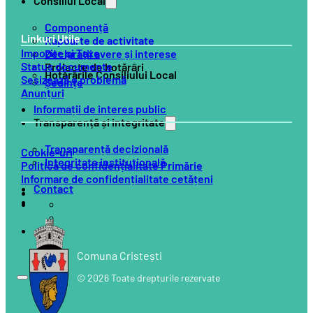
Consiliul Local
Componență
Linkuri Utile
Rapoarte de activitate
Impozite și Taxe
Declarații avere și interese
Status documente
Proiecte de hotărâri
Hotărârile Consiliului Local
Sesizează o problemă
Ședințe
Anunțuri
Informații de interes public
Transparență și integritate
Transparență decizională
Cookie-uri
Integritate instituțională
Politică de confidențialitate Primărie
Informare de confidențialitate cetățeni
Contact
Comuna Cristești
© 2026 Toate drepturile rezervate