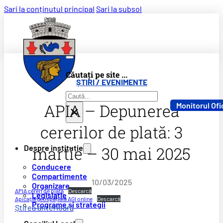
Sari la conținutul principal
Sari la subsol
Căutați pe site ...
ȘTIRI / EVENIMENTE
Caută
APIA – Depunerea
Monitorul Ofi
×
cererilor de plată: 3
Despre instituție
martie – 30 mai 2025
Conducere
Compartimente
10/03/2025
Organizare
APIA cereri de plată
Descarcă
Legislație
Apicația geospațială AGI online
Descarcă
Programe și strategii
Știrea anterioară