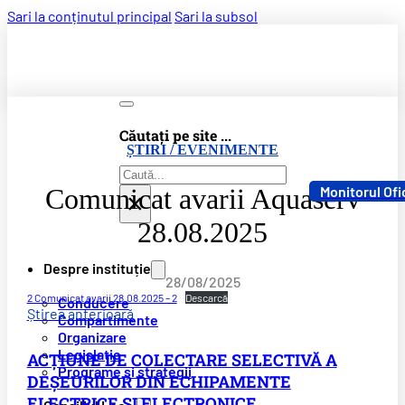
Sari la conținutul principal
Sari la subsol
Căutați pe site ...
ȘTIRI / EVENIMENTE
Caută
Comunicat avarii Aquaserv
Monitorul Ofi
×
28.08.2025
Despre instituție
28/08/2025
2 Comunicat avarii 28.08.2025 – 2
Descarcă
Conducere
Știrea anterioară
Compartimente
Organizare
Legislație
ACȚIUNE DE COLECTARE SELECTIVĂ A
Programe și strategii
DEȘEURILOR DIN ECHIPAMENTE
ELECTRICE ȘI ELECTRONICE