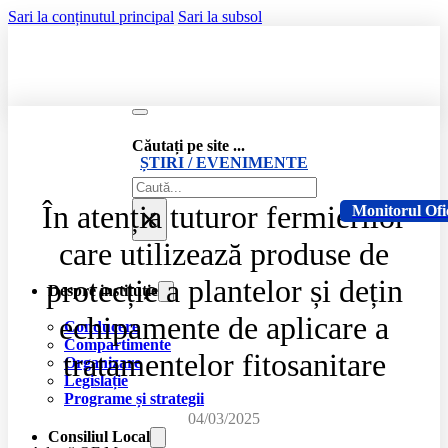
Sari la conținutul principal
Sari la subsol
Căutați pe site ...
ȘTIRI / EVENIMENTE
Caută
În atenția tuturor fermierilor
×
Monitorul Ofi
care utilizează produse de
protecție a plantelor și dețin
Despre instituție
echipamente de aplicare a
Conducere
Compartimente
tratamentelor fitosanitare
Organizare
Legislație
Programe și strategii
04/03/2025
Consiliul Local