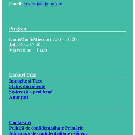
Email:
cristesti@cjmures.ro
Program
Luni/Marți/Miercuri
7.30 – 16.00,
Joi
8.00 – 17.30,
Vineri
8.00 – 13.00
Linkuri Utile
Impozite și Taxe
Status documente
Sesizează o problemă
Anunțuri
Cookie-uri
Politică de confidențialitate Primărie
Informare de confidențialitate cetățeni