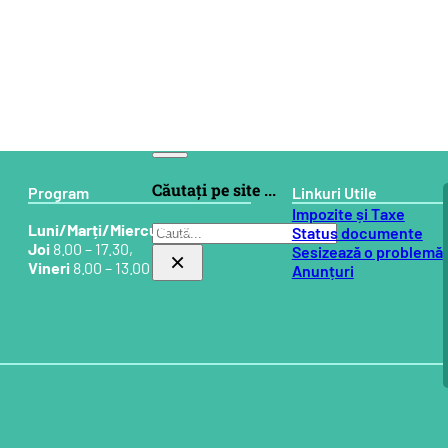
Căutați pe site ...
Program
Linkuri Utile
Impozite și Taxe
Luni/Marți/Miercuri
7.30 – 16.00,
Caută
Status documente
Joi
8.00 – 17.30,
Sesizează o problemă
×
Vineri
8.00 – 13.00
Anunțuri