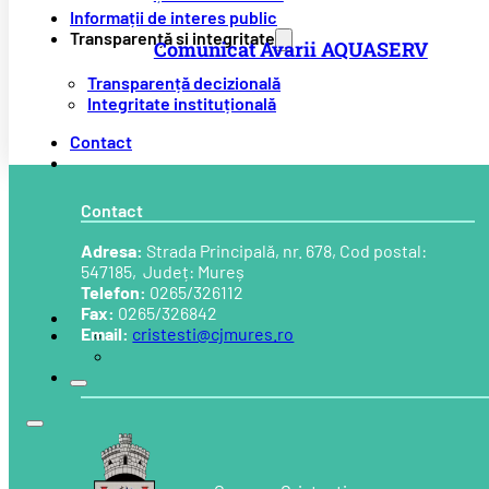
Informații de interes public
Transparență și integritate
Comunicat Avarii AQUASERV
Transparență decizională
Integritate instituțională
Contact
Contact
Adresa:
Strada Principală, nr. 678, Cod postal:
547185, Județ: Mureș
Telefon:
0265/326112
Fax:
0265/326842
Email:
cristesti@cjmures.ro