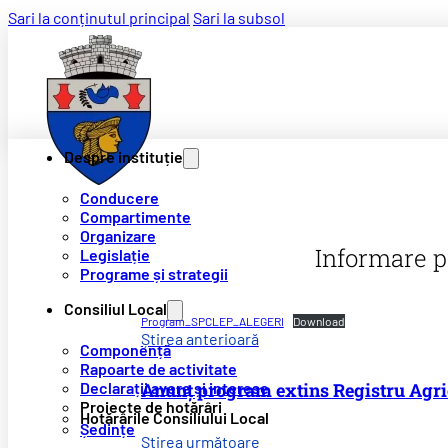
Sari la conținutul principal
Sari la subsol
Despre instituție
Conducere
Compartimente
Organizare
Informare p
Legislație
Programe și strategii
Consiliul Local
Program_SPCLEP_ALEGERI
Download
Știrea anterioară
Componență
Rapoarte de activitate
Anunț program extins Registru Agrico
Declarații avere și interese
Proiecte de hotărâri
Hotărârile Consiliului Local
Ședințe
Știrea următoare