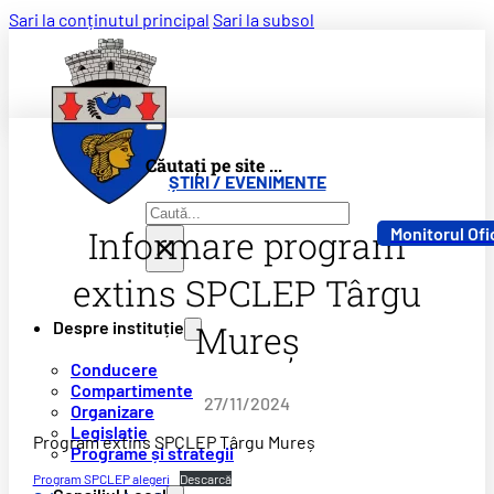
Sari la conținutul principal
Sari la subsol
Căutați pe site ...
ȘTIRI / EVENIMENTE
Caută
Informare program
Monitorul Ofi
×
extins SPCLEP Târgu
Despre instituție
Mureș
Conducere
Compartimente
27/11/2024
Organizare
Legislație
Program extins SPCLEP Târgu Mureș
Programe și strategii
Program SPCLEP alegeri
Descarcă