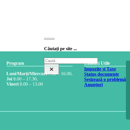
Căutați pe site ...
Caută
Program
Linkuri Utile
×
Impozite și Taxe
Luni/Marți/Miercuri
7.30 – 16.00,
Status documente
Joi
8.00 – 17.30,
Sesizează o problemă
Vineri
8.00 – 13.00
Anunțuri