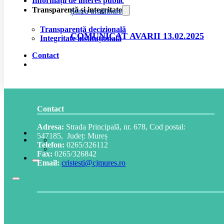
Informații de interes public
Transparență și integritate
Știrea următoare
Transparență decizională
COMUNICAT AVARII 13.02.2025
Integritate instituțională
Contact
Contact
Adresa:
Strada Principală, nr. 678, Cod postal:
547185, Județ: Mureș
Telefon:
0265/326112
Fax:
0265/326842
Email:
cristesti@cjmures.ro