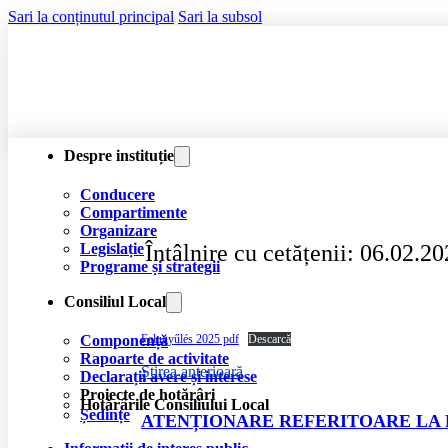
Sari la conținutul principal
Sari la subsol
Despre instituție
Conducere
Compartimente
Organizare
Întâlnire cu cetățenii: 06.02.2
Legislație
Programe și strategii
Consiliul Local
Falugyűlés 2025 pdf
Descarcă
Componență
Rapoarte de activitate
Știrea anterioară
Declarații avere și interese
Proiecte de hotărâri
Hotărârile Consiliului Local
Ședințe
ATENȚIONARE REFERITOARE LA 