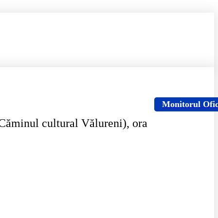
Monitorul Ofic
(Căminul cultural Vălureni), ora