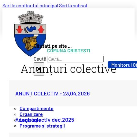
Sari la conținutul principal
Sari la subsol
Căutați pe site ...
COMUNA CRISTEȘTI
Caută
Anunțuri colective
Monitorul Of
×
Despre instituție
ANUNȚ COLECTIV - 23.04.2026
Conducere
Compartimente
Organizare
Anunț colectiv dec.2025
Legislație
Programe și strategii