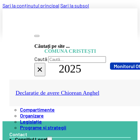
Sari la conținutul principal
Sari la subsol
Căutați pe site ...
COMUNA CRISTEȘTI
Caută
2025
Monitorul Of
×
Despre instituție
Declarație de avere Chiorean Anghel
Conducere
Compartimente
Organizare
Legislație
Programe și strategii
Contact
Consiliul Local