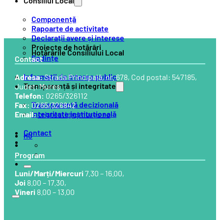
Consiliul Local
Componență
Rapoarte de activitate
Declarații avere și interese
Proiecte de hotărâri
Hotărârile Consiliului Local
Ședințe
Contact
Informații de interes public
Adresa:
Strada Principală, nr. 678, Cod postal: 547185,
Transparență și integritate
Județ: Mureș
Telefon:
0265/326112
Transparență decizională
Fax:
0265/326842
Integritate instituțională
Email:
cristesti@cjmures.ro
Contact
HU
Program
Luni/Marți/Miercuri
7.30 – 16.00,
Joi
8.00 – 17.30,
Vineri
8.00 – 13.00