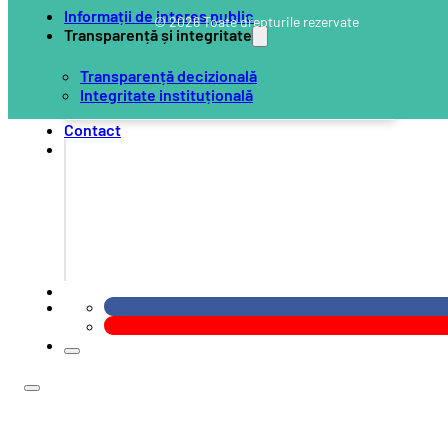
Informații de interes public
© 2026 Toate drepturile rezervate
Transparență și integritate
Transparență decizională
Integritate instituțională
Contact