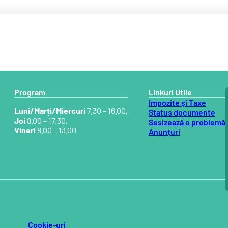
Program
Linkuri Utile
Impozite și Taxe
Luni/Marți/Miercuri
7.30 – 16.00,
Status documente
Joi
8.00 – 17.30,
Sesizează o problemă
Vineri
8.00 – 13.00
Anunțuri
Cookie-uri