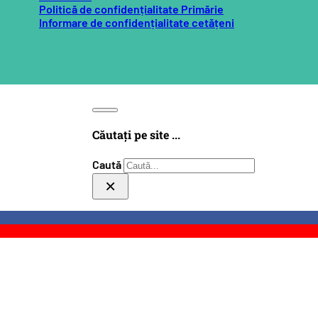
Politică de confidențialitate Primărie
Informare de confidențialitate cetățeni
Căutați pe site ...
Caută
×