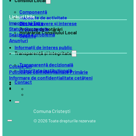
Consiliul Local
Componență
Linkuri Utile
Rapoarte de activitate
Impozite și Taxe
Declarații avere și interese
Status documente
Proiecte de hotărâri
Hotărârile Consiliului Local
Sesizează o problemă
Ședințe
Anunțuri
Informații de interes public
Transparență și integritate
Transparență decizională
Cookie-uri
Integritate instituțională
Politică de confidențialitate Primărie
Informare de confidențialitate cetățeni
Contact
Comuna Cristești
© 2026 Toate drepturile rezervate