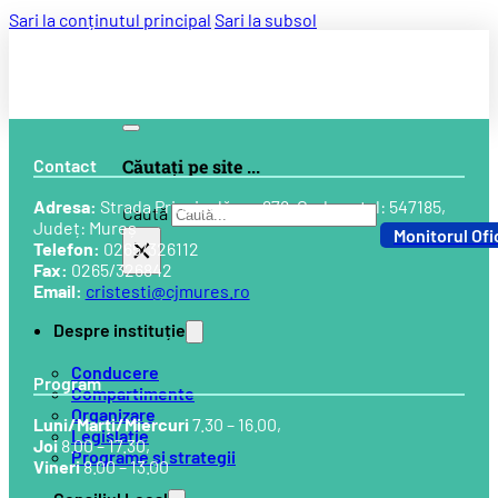
Sari la conținutul principal
Sari la subsol
Contact
Căutați pe site ...
Adresa:
Strada Principală, nr. 678, Cod postal: 547185,
Caută
Județ: Mureș
Monitorul Ofi
×
Telefon:
0265/326112
Fax:
0265/326842
Email:
cristesti@cjmures.ro
Despre instituție
Conducere
Program
Compartimente
Organizare
Luni/Marți/Miercuri
7.30 – 16.00,
Legislație
Joi
8.00 – 17.30,
Programe și strategii
Vineri
8.00 – 13.00