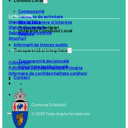
Consiliul Local
Componență
Linkuri Utile
Rapoarte de activitate
Impozite și Taxe
Declarații avere și interese
Status documente
Proiecte de hotărâri
Hotărârile Consiliului Local
Sesizează o problemă
Ședințe
Anunțuri
Informații de interes public
Transparență și integritate
Transparență decizională
Cookie-uri
Integritate instituțională
Politică de confidențialitate Primărie
Informare de confidențialitate cetățeni
Contact
Comuna Cristești
© 2026 Toate drepturile rezervate