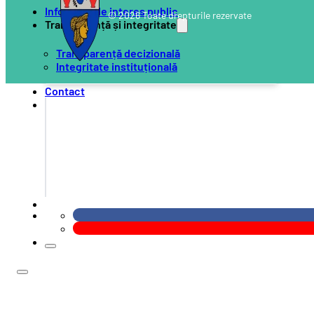
Informații de interes public
© 2026 Toate drepturile rezervate
Transparență și integritate
Transparență decizională
Integritate instituțională
Contact