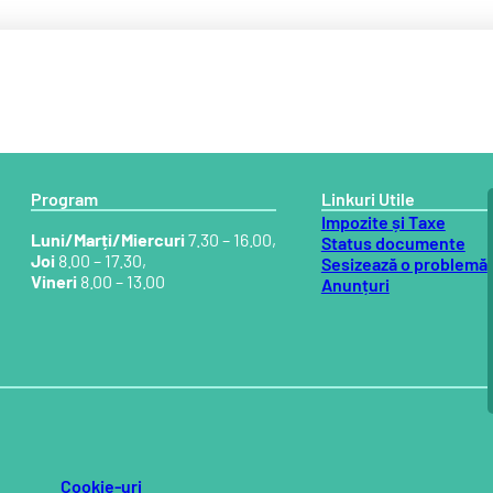
Program
Linkuri Utile
Impozite și Taxe
Luni/Marți/Miercuri
7.30 – 16.00,
Status documente
Joi
8.00 – 17.30,
Sesizează o problemă
Vineri
8.00 – 13.00
Anunțuri
Cookie-uri