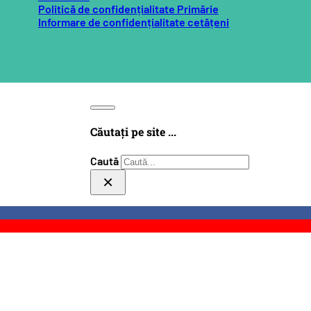
Politică de confidențialitate Primărie
Informare de confidențialitate cetățeni
Căutați pe site ...
Caută
×