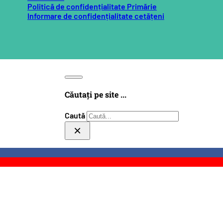
Politică de confidențialitate Primărie
Informare de confidențialitate cetățeni
Căutați pe site ...
Caută
×