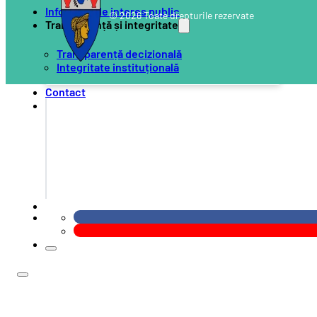
Informații de interes public
© 2026 Toate drepturile rezervate
Transparență și integritate
Transparență decizională
Integritate instituțională
Contact