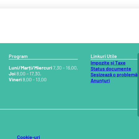
Program
Linkuri Utile
Impozite și Taxe
Luni/Marți/Miercuri
7.30 – 16.00,
Status documente
Joi
8.00 – 17.30,
Sesizează o problemă
Vineri
8.00 – 13.00
Anunțuri
Cookie-uri