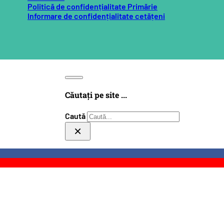
Politică de confidențialitate Primărie
Informare de confidențialitate cetățeni
Căutați pe site ...
Caută
×