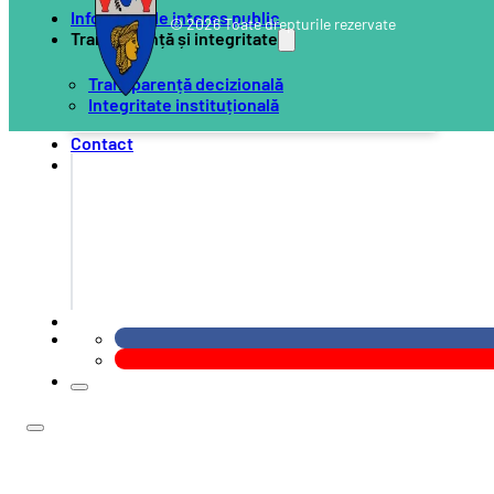
Informații de interes public
© 2026 Toate drepturile rezervate
Transparență și integritate
Transparență decizională
Integritate instituțională
Contact