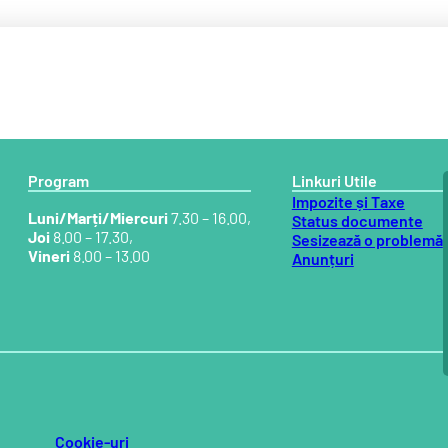
Program
Linkuri Utile
Impozite și Taxe
Luni/Marți/Miercuri
7.30 – 16.00,
Status documente
Joi
8.00 – 17.30,
Sesizează o problemă
Vineri
8.00 – 13.00
Anunțuri
Cookie-uri