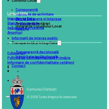
Consiliul Local
Componență
Linkuri Utile
Rapoarte de activitate
Impozite și Taxe
Declarații avere și interese
Status documente
Proiecte de hotărâri
Hotărârile Consiliului Local
Sesizează o problemă
Ședințe
Anunțuri
Informații de interes public
Transparență și integritate
Transparență decizională
Cookie-uri
Integritate instituțională
Politică de confidențialitate Primărie
Informare de confidențialitate cetățeni
Contact
Comuna Cristești
© 2026 Toate drepturile rezervate