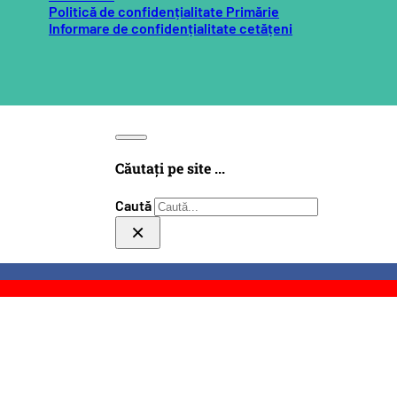
Politică de confidențialitate Primărie
Informare de confidențialitate cetățeni
Căutați pe site ...
Caută
×