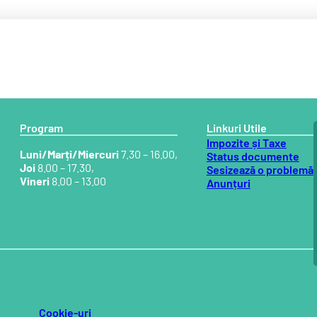
Program
Linkuri Utile
Impozite și Taxe
Luni/Marți/Miercuri
7.30 – 16.00,
Status documente
Joi
8.00 – 17.30,
Sesizează o problemă
Vineri
8.00 – 13.00
Anunțuri
Cookie-uri