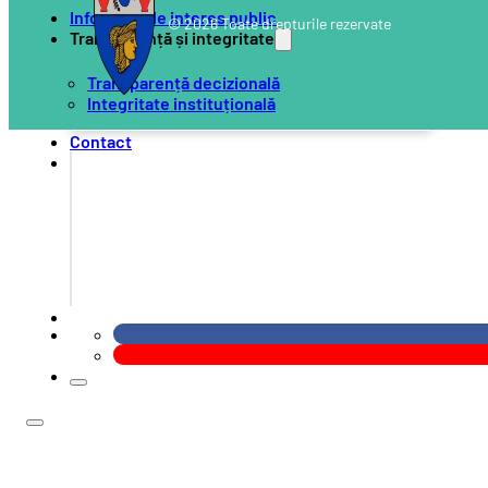
Informații de interes public
© 2026 Toate drepturile rezervate
Transparență și integritate
Transparență decizională
Integritate instituțională
Contact