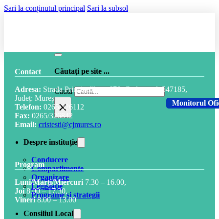
Sari la conținutul principal
Sari la subsol
Căutați pe site ...
Contact
Adresa:
Strada Principală, nr. 678, Cod postal: 547185,
Caută
Județ: Mureș
×
Monitorul Ofi
Telefon:
0265/326112
Fax:
0265/326842
Email:
cristesti@cjmures.ro
Despre instituție
Conducere
Program
Compartimente
Organizare
Luni/Marți/Miercuri
7.30 – 16.00,
Legislație
Joi
8.00 – 17.30,
Programe și strategii
Vineri
8.00 – 13.00
Consiliul Local