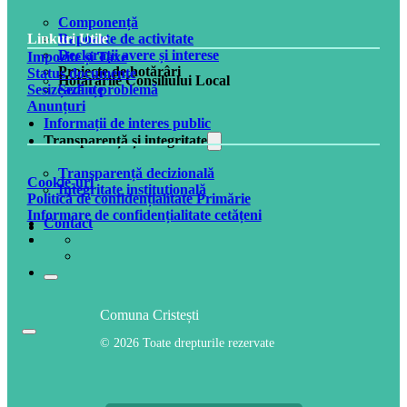
Componență
Rapoarte de activitate
Linkuri Utile
Declarații avere și interese
Impozite și Taxe
Proiecte de hotărâri
Status documente
Hotărârile Consiliului Local
Ședințe
Sesizează o problemă
Anunțuri
Informații de interes public
Transparență și integritate
Transparență decizională
Cookie-uri
Integritate instituțională
Politică de confidențialitate Primărie
Informare de confidențialitate cetățeni
Contact
Comuna Cristești
© 2026 Toate drepturile rezervate