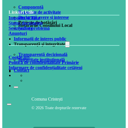
Componență
Rapoarte de activitate
Linkuri Utile
Declarații avere și interese
Impozite și Taxe
Proiecte de hotărâri
Status documente
Hotărârile Consiliului Local
Ședințe
Sesizează o problemă
Anunțuri
Informații de interes public
Transparență și integritate
Transparență decizională
Cookie-uri
Integritate instituțională
Politică de confidențialitate Primărie
Informare de confidențialitate cetățeni
Contact
Comuna Cristești
© 2026 Toate drepturile rezervate