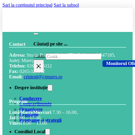
Sari la conținutul principal
Sari la subsol
Căutați pe site ...
Contact
Adresa:
Strada Principală, nr. 678, Cod postal: 547185,
Caută
Județ: Mureș
×
Monitorul Ofi
Telefon:
0265/326112
Fax:
0265/326842
Email:
cristesti@cjmures.ro
Despre instituție
Conducere
Program
Compartimente
Organizare
Luni/Marți/Miercuri
7.30 – 16.00,
Legislație
Joi
8.00 – 17.30,
Programe și strategii
Vineri
8.00 – 13.00
Consiliul Local