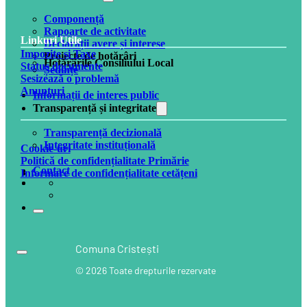
Componență
Rapoarte de activitate
Linkuri Utile
Declarații avere și interese
Impozite și Taxe
Proiecte de hotărâri
Hotărârile Consiliului Local
Status documente
Ședințe
Sesizează o problemă
Anunțuri
Informații de interes public
Transparență și integritate
Transparență decizională
Integritate instituțională
Cookie-uri
Politică de confidențialitate Primărie
Contact
Informare de confidențialitate cetățeni
Comuna Cristești
© 2026 Toate drepturile rezervate