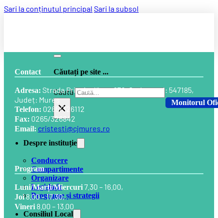
Sari la conținutul principal
Sari la subsol
Contact
Căutați pe site ...
Strada Principală, nr. 678, Cod postal: 547185,
Adresa:
Caută
Județ: Mureș
Monitorul Ofi
×
0265/326112
Telefon:
0265/326842
Fax:
cristesti@cjmures.ro
Email:
Despre instituție
Conducere
Program
Compartimente
Organizare
7.30 – 16.00,
Legislație
Luni/Marți/Miercuri
Programe și strategii
8.00 – 17.30,
Joi
8.00 – 13.00
Vineri
Consiliul Local