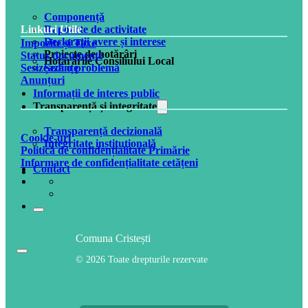
Componență
Rapoarte de activitate
Linkuri Utile
Declarații avere și interese
Impozite și Taxe
Proiecte de hotărâri
Status documente
Hotărârile Consiliului Local
Ședințe
Sesizează o problemă
Anunțuri
Informații de interes public
Transparență și integritate
Transparență decizională
Cookie-uri
Integritate instituțională
Politică de confidențialitate Primărie
Informare de confidențialitate cetățeni
Contact
Comuna Cristești
© 2026 Toate drepturile rezervate