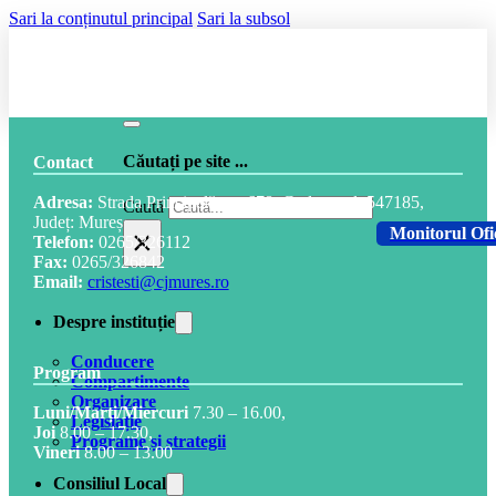
Sari la conținutul principal
Sari la subsol
Căutați pe site ...
Contact
Adresa:
Strada Principală, nr. 678, Cod postal: 547185,
Caută
Județ: Mureș
×
Monitorul Ofi
Telefon:
0265/326112
Fax:
0265/326842
Email:
cristesti@cjmures.ro
Despre instituție
Conducere
Program
Compartimente
Organizare
Luni/Marți/Miercuri
7.30 – 16.00,
Legislație
Joi
8.00 – 17.30,
Programe și strategii
Vineri
8.00 – 13.00
Consiliul Local