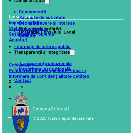
Consiliul Local
Componență
Linkuri Utile
Rapoarte de activitate
Impozite și Taxe
Declarații avere și interese
Status documente
Proiecte de hotărâri
Hotărârile Consiliului Local
Sesizează o problemă
Ședințe
Anunțuri
Informații de interes public
Transparență și integritate
Transparență decizională
Cookie-uri
Integritate instituțională
Politică de confidențialitate Primărie
Informare de confidențialitate cetățeni
Contact
Comuna Cristești
© 2026 Toate drepturile rezervate