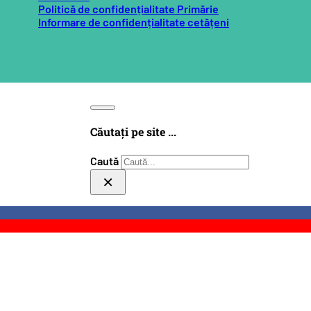
Politică de confidențialitate Primărie
Informare de confidențialitate cetățeni
Căutați pe site ...
Caută
×