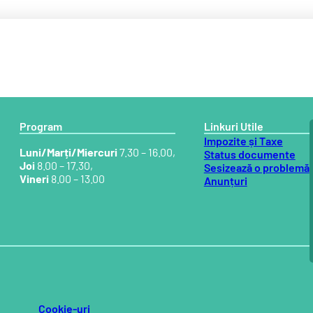
Program
Linkuri Utile
Impozite și Taxe
Luni/Marți/Miercuri
7.30 – 16.00,
Status documente
Joi
8.00 – 17.30,
Sesizează o problemă
Vineri
8.00 – 13.00
Anunțuri
Cookie-uri