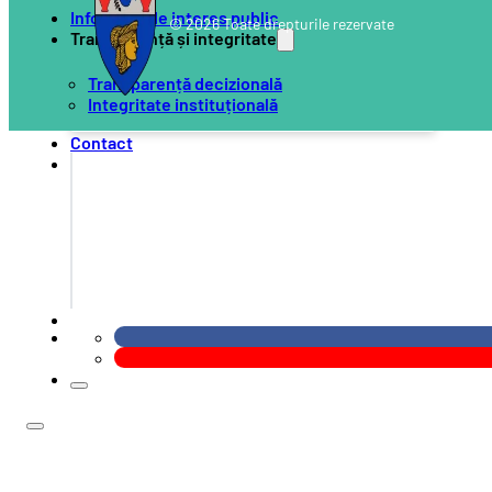
Informații de interes public
© 2026 Toate drepturile rezervate
Transparență și integritate
Transparență decizională
Integritate instituțională
Contact