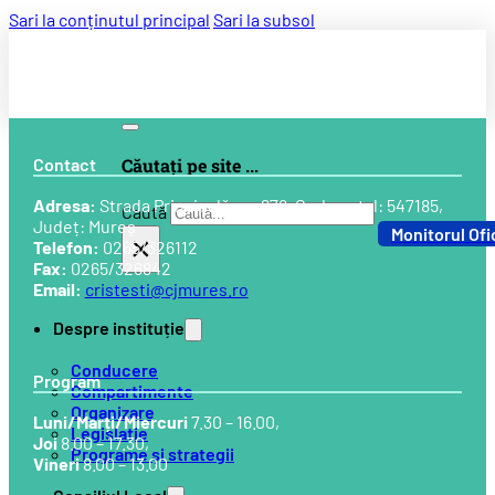
Sari la conținutul principal
Sari la subsol
Contact
Căutați pe site ...
Adresa:
Strada Principală, nr. 678, Cod postal: 547185,
Caută
Județ: Mureș
Monitorul Ofi
×
Telefon:
0265/326112
Fax:
0265/326842
Email:
cristesti@cjmures.ro
Despre instituție
Conducere
Program
Compartimente
Organizare
Luni/Marți/Miercuri
7.30 – 16.00,
Legislație
Joi
8.00 – 17.30,
Programe și strategii
Vineri
8.00 – 13.00