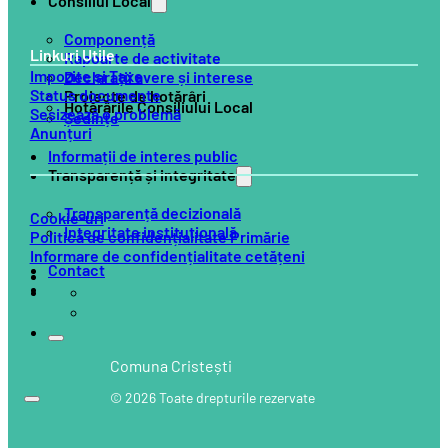
Consiliul Local
Componență
Linkuri Utile
Rapoarte de activitate
Impozite și Taxe
Declarații avere și interese
Status documente
Proiecte de hotărâri
Hotărârile Consiliului Local
Sesizează o problemă
Ședințe
Anunțuri
Informații de interes public
Transparență și integritate
Transparență decizională
Cookie-uri
Integritate instituțională
Politică de confidențialitate Primărie
Informare de confidențialitate cetățeni
Contact
Comuna Cristești
© 2026 Toate drepturile rezervate