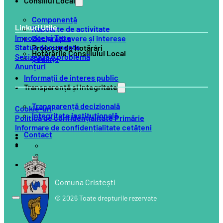
Consiliul Local
Componență
Linkuri Utile
Rapoarte de activitate
Impozite și Taxe
Declarații avere și interese
Status documente
Proiecte de hotărâri
Hotărârile Consiliului Local
Sesizează o problemă
Ședințe
Anunțuri
Informații de interes public
Transparență și integritate
Transparență decizională
Cookie-uri
Integritate instituțională
Politică de confidențialitate Primărie
Informare de confidențialitate cetățeni
Contact
Comuna Cristești
© 2026 Toate drepturile rezervate