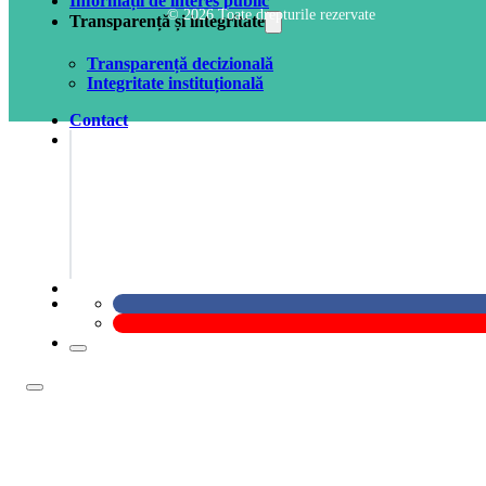
Informații de interes public
© 2026 Toate drepturile rezervate
Transparență și integritate
Transparență decizională
Integritate instituțională
Contact