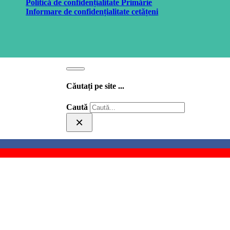
Politică de confidențialitate Primărie
Informare de confidențialitate cetățeni
Căutați pe site ...
Caută
×