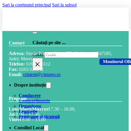
Sari la conținutul principal
Sari la subsol
Căutați pe site ...
Contact
Adresa:
Strada Principală, nr. 678, Cod postal: 547185,
Caută
Județ: Mureș
×
Monitorul Ofi
Telefon:
0265/326112
Fax:
0265/326842
Email:
cristesti@cjmures.ro
Despre instituție
Conducere
Program
Compartimente
Organizare
Luni/Marți/Miercuri
7.30 – 16.00,
Legislație
Joi
8.00 – 17.30,
Programe și strategii
Vineri
8.00 – 13.00
Consiliul Local