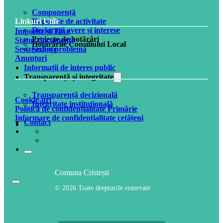
Componență
Rapoarte de activitate
Linkuri Utile
Declarații avere și interese
Impozite și Taxe
Proiecte de hotărâri
Status documente
Hotărârile Consiliului Local
Ședințe
Sesizează o problemă
Anunțuri
Informații de interes public
Transparență și integritate
Transparență decizională
Cookie-uri
Integritate instituțională
Politică de confidențialitate Primărie
Informare de confidențialitate cetățeni
Contact
Comuna Cristești
© 2026 Toate drepturile rezervate