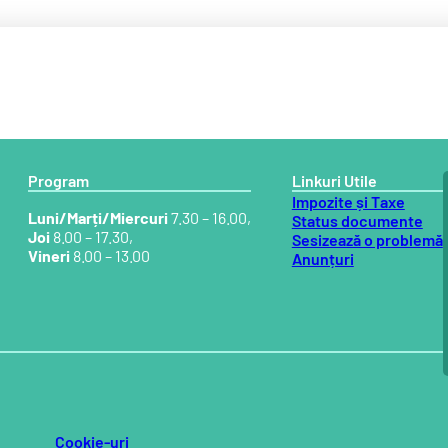
Program
Linkuri Utile
Impozite și Taxe
Luni/Marți/Miercuri
7.30 – 16.00,
Status documente
Joi
8.00 – 17.30,
Sesizează o problemă
Vineri
8.00 – 13.00
Anunțuri
Cookie-uri