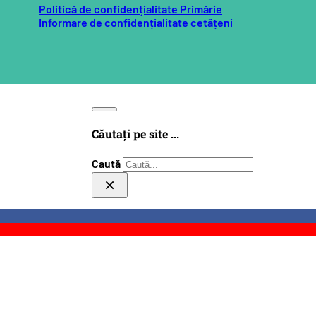
Politică de confidențialitate Primărie
Informare de confidențialitate cetățeni
Căutați pe site ...
Caută
×