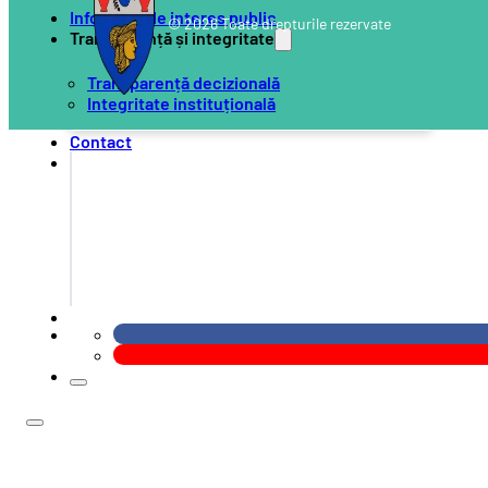
Informații de interes public
© 2026 Toate drepturile rezervate
Transparență și integritate
Transparență decizională
Integritate instituțională
Contact