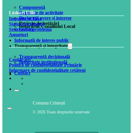
Componență
Rapoarte de activitate
Linkuri Utile
Declarații avere și interese
Impozite și Taxe
Proiecte de hotărâri
Status documente
Hotărârile Consiliului Local
Ședințe
Sesizează o problemă
Anunțuri
Informații de interes public
Transparență și integritate
Transparență decizională
Cookie-uri
Integritate instituțională
Politică de confidențialitate Primărie
Informare de confidențialitate cetățeni
Contact
Comuna Cristești
© 2026 Toate drepturile rezervate