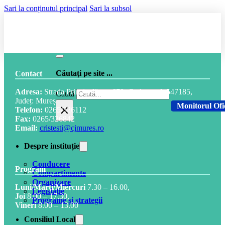
Sari la conținutul principal
Sari la subsol
Căutați pe site ...
Contact
Adresa:
Strada Principală, nr. 678, Cod postal: 547185,
Caută
Județ: Mureș
×
Monitorul Ofi
Telefon:
0265/326112
Fax:
0265/326842
Email:
cristesti@cjmures.ro
Despre instituție
Conducere
Program
Compartimente
Organizare
Luni/Marți/Miercuri
7.30 – 16.00,
Legislație
Joi
8.00 – 17.30,
Programe și strategii
Vineri
8.00 – 13.00
Consiliul Local