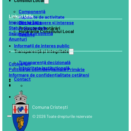
Consiliul Local
Componență
Linkuri Utile
Rapoarte de activitate
Impozite și Taxe
Declarații avere și interese
Status documente
Proiecte de hotărâri
Hotărârile Consiliului Local
Sesizează o problemă
Ședințe
Anunțuri
Informații de interes public
Transparență și integritate
Transparență decizională
Cookie-uri
Integritate instituțională
Politică de confidențialitate Primărie
Informare de confidențialitate cetățeni
Contact
Comuna Cristești
© 2026 Toate drepturile rezervate