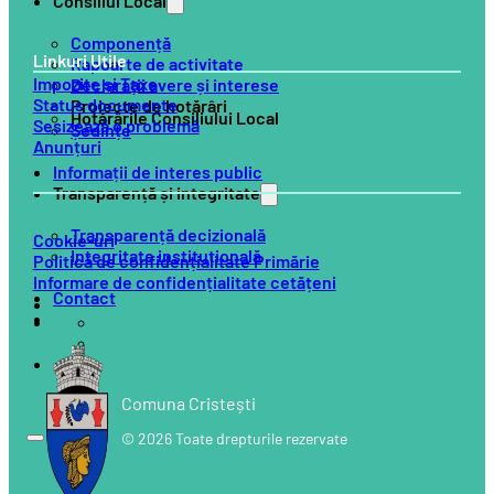
Consiliul Local
Componență
Linkuri Utile
Rapoarte de activitate
Impozite și Taxe
Declarații avere și interese
Status documente
Proiecte de hotărâri
Hotărârile Consiliului Local
Sesizează o problemă
Ședințe
Anunțuri
Informații de interes public
Transparență și integritate
Transparență decizională
Cookie-uri
Integritate instituțională
Politică de confidențialitate Primărie
Informare de confidențialitate cetățeni
Contact
Comuna Cristești
© 2026 Toate drepturile rezervate