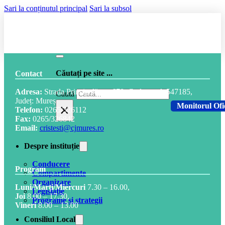
Sari la conținutul principal
Sari la subsol
Căutați pe site ...
Contact
Adresa:
Strada Principală, nr. 678, Cod postal: 547185,
Caută
Județ: Mureș
×
Monitorul Ofi
Telefon:
0265/326112
Fax:
0265/326842
Email:
cristesti@cjmures.ro
Despre instituție
Conducere
Program
Compartimente
Organizare
Luni/Marți/Miercuri
7.30 – 16.00,
Legislație
Joi
8.00 – 17.30,
Programe și strategii
Vineri
8.00 – 13.00
Consiliul Local