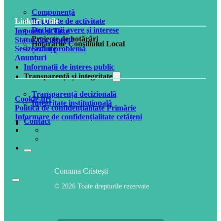
Componență
Rapoarte de activitate
Linkuri Utile
Declarații avere și interese
Impozite și Taxe
Proiecte de hotărâri
Status documente
Hotărârile Consiliului Local
Ședințe
Sesizează o problemă
Anunțuri
Informații de interes public
Transparență și integritate
Transparență decizională
Cookie-uri
Integritate instituțională
Politică de confidențialitate Primărie
Informare de confidențialitate cetățeni
Contact
Comuna Cristești
© 2026 Toate drepturile rezervate