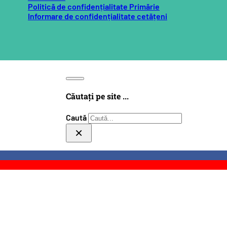
Politică de confidențialitate Primărie
Informare de confidențialitate cetățeni
Căutați pe site ...
Caută
×