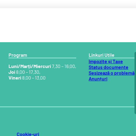
Program
Linkuri Utile
Impozite și Taxe
Luni/Marți/Miercuri
7.30 – 16.00,
Status documente
Joi
8.00 – 17.30,
Sesizează o problemă
Vineri
8.00 – 13.00
Anunțuri
Cookie-uri