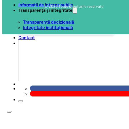
Informații de interes public
© 2026 Toate drepturile rezervate
Transparență și integritate
Transparență decizională
Integritate instituțională
Contact