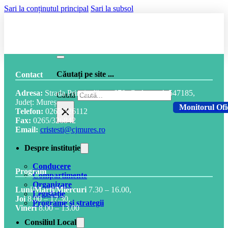
Sari la conținutul principal
Sari la subsol
Căutați pe site ...
Contact
Adresa:
Strada Principală, nr. 678, Cod postal: 547185,
Caută
Județ: Mureș
×
Monitorul Ofi
Telefon:
0265/326112
Fax:
0265/326842
Email:
cristesti@cjmures.ro
Despre instituție
Conducere
Program
Compartimente
Organizare
Luni/Marți/Miercuri
7.30 – 16.00,
Legislație
Joi
8.00 – 17.30,
Programe și strategii
Vineri
8.00 – 13.00
Consiliul Local