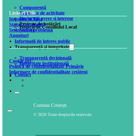
Componență
Rapoarte de activitate
Linkuri Utile
Declarații avere și interese
Impozite și Taxe
Proiecte de hotărâri
Status documente
Hotărârile Consiliului Local
Ședințe
Sesizează o problemă
Anunțuri
Informații de interes public
Transparență și integritate
Transparență decizională
Cookie-uri
Integritate instituțională
Politică de confidențialitate Primărie
Informare de confidențialitate cetățeni
Contact
Comuna Cristești
© 2026 Toate drepturile rezervate