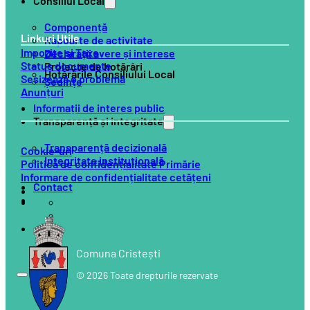
Consiliul Local
Componență
Linkuri Utile
Rapoarte de activitate
Impozite și Taxe
Declarații avere și interese
Status documente
Proiecte de hotărâri
Hotărârile Consiliului Local
Sesizează o problemă
Ședințe
Anunțuri
Informații de interes public
Transparență și integritate
Transparență decizională
Cookie-uri
Integritate instituțională
Politică de confidențialitate Primărie
Informare de confidențialitate cetățeni
Contact
Comuna Cristești
© 2026 Toate drepturile rezervate