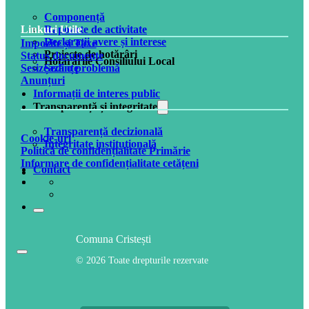
Componență
Rapoarte de activitate
Linkuri Utile
Declarații avere și interese
Impozite și Taxe
Proiecte de hotărâri
Status documente
Hotărârile Consiliului Local
Ședințe
Sesizează o problemă
Anunțuri
Informații de interes public
Transparență și integritate
Transparență decizională
Cookie-uri
Integritate instituțională
Politică de confidențialitate Primărie
Informare de confidențialitate cetățeni
Contact
Comuna Cristești
© 2026 Toate drepturile rezervate