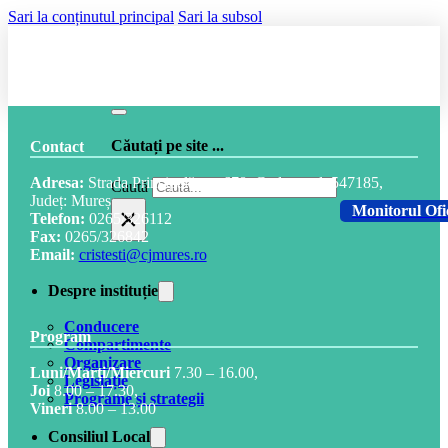
Sari la conținutul principal
Sari la subsol
Căutați pe site ...
Contact
Adresa:
Strada Principală, nr. 678, Cod postal: 547185,
Caută
Județ: Mureș
×
Monitorul Ofi
Telefon:
0265/326112
Fax:
0265/326842
Email:
cristesti@cjmures.ro
Despre instituție
Conducere
Program
Compartimente
Organizare
Luni/Marți/Miercuri
7.30 – 16.00,
Legislație
Joi
8.00 – 17.30,
Programe și strategii
Vineri
8.00 – 13.00
Consiliul Local