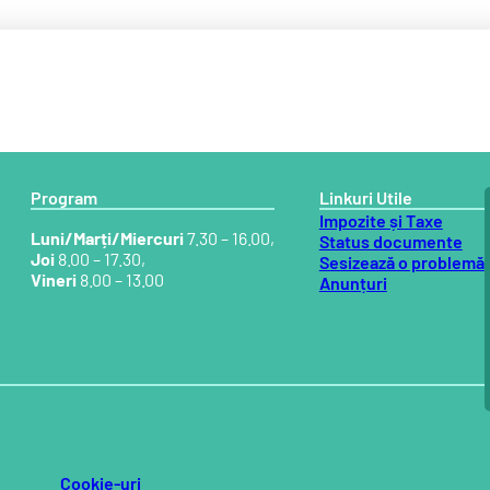
Program
Linkuri Utile
Impozite și Taxe
Luni/Marți/Miercuri
7.30 – 16.00,
Status documente
Joi
8.00 – 17.30,
Sesizează o problemă
Vineri
8.00 – 13.00
Anunțuri
Cookie-uri