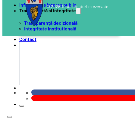
Informații de interes public
© 2026 Toate drepturile rezervate
Transparență și integritate
Transparență decizională
Integritate instituțională
Contact