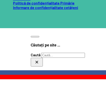
Politică de confidențialitate Primărie
Informare de confidențialitate cetățeni
Căutați pe site ...
Caută
×