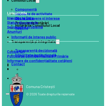
Consiliul Local
Componență
Linkuri Utile
Rapoarte de activitate
Impozite și Taxe
Declarații avere și interese
Status documente
Proiecte de hotărâri
Hotărârile Consiliului Local
Sesizează o problemă
Ședințe
Anunțuri
Informații de interes public
Transparență și integritate
Transparență decizională
Cookie-uri
Integritate instituțională
Politică de confidențialitate Primărie
Informare de confidențialitate cetățeni
Contact
Comuna Cristești
© 2026 Toate drepturile rezervate