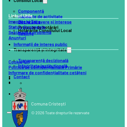
Consiliul Local
Componență
Linkuri Utile
Rapoarte de activitate
Impozite și Taxe
Declarații avere și interese
Status documente
Proiecte de hotărâri
Hotărârile Consiliului Local
Sesizează o problemă
Ședințe
Anunțuri
Informații de interes public
Transparență și integritate
Transparență decizională
Cookie-uri
Integritate instituțională
Politică de confidențialitate Primărie
Informare de confidențialitate cetățeni
Contact
Comuna Cristești
© 2026 Toate drepturile rezervate