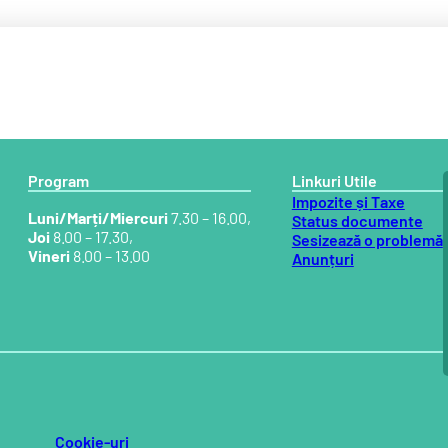
Program
Linkuri Utile
Impozite și Taxe
Luni/Marți/Miercuri
7.30 – 16.00,
Status documente
Joi
8.00 – 17.30,
Sesizează o problemă
Vineri
8.00 – 13.00
Anunțuri
Cookie-uri