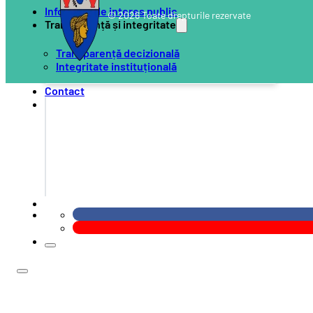
Informații de interes public
© 2026 Toate drepturile rezervate
Transparență și integritate
Transparență decizională
Integritate instituțională
Contact