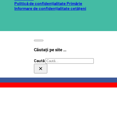
Politică de confidențialitate Primărie
Informare de confidențialitate cetățeni
Căutați pe site ...
Caută
×