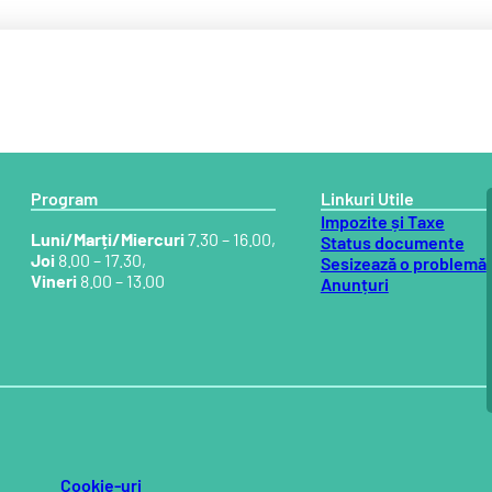
Program
Linkuri Utile
Impozite și Taxe
Luni/Marți/Miercuri
7.30 – 16.00,
Status documente
Joi
8.00 – 17.30,
Sesizează o problemă
Vineri
8.00 – 13.00
Anunțuri
Cookie-uri