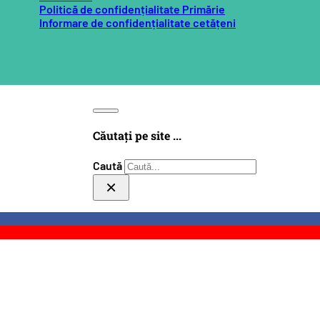
Politică de confidențialitate Primărie
Informare de confidențialitate cetățeni
Căutați pe site ...
Caută
×