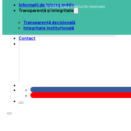
Informații de interes public
© 2026 Toate drepturile rezervate
Transparență și integritate
Transparență decizională
Integritate instituțională
Contact