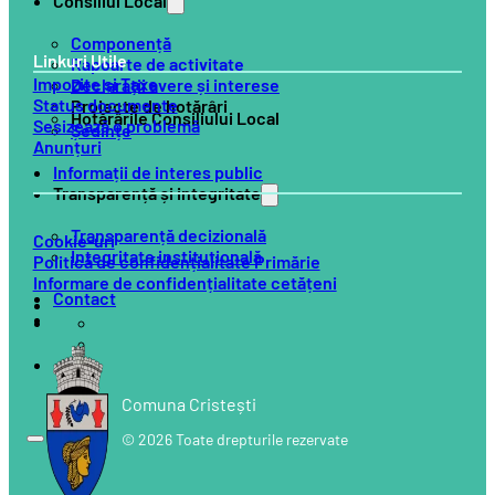
Consiliul Local
Componență
Linkuri Utile
Rapoarte de activitate
Impozite și Taxe
Declarații avere și interese
Status documente
Proiecte de hotărâri
Hotărârile Consiliului Local
Sesizează o problemă
Ședințe
Anunțuri
Informații de interes public
Transparență și integritate
Transparență decizională
Cookie-uri
Integritate instituțională
Politică de confidențialitate Primărie
Informare de confidențialitate cetățeni
Contact
Comuna Cristești
© 2026 Toate drepturile rezervate