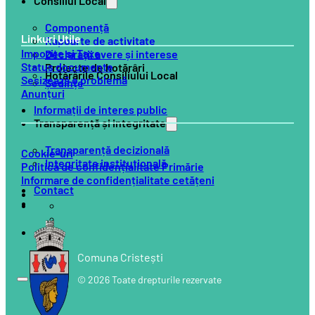
Consiliul Local
Componență
Linkuri Utile
Rapoarte de activitate
Impozite și Taxe
Declarații avere și interese
Status documente
Proiecte de hotărâri
Hotărârile Consiliului Local
Sesizează o problemă
Ședințe
Anunțuri
Informații de interes public
Transparență și integritate
Transparență decizională
Cookie-uri
Integritate instituțională
Politică de confidențialitate Primărie
Informare de confidențialitate cetățeni
Contact
Comuna Cristești
© 2026 Toate drepturile rezervate