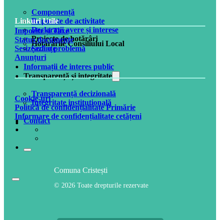
Componență
Rapoarte de activitate
Linkuri Utile
Declarații avere și interese
Impozite și Taxe
Proiecte de hotărâri
Status documente
Hotărârile Consiliului Local
Ședințe
Sesizează o problemă
Anunțuri
Informații de interes public
Transparență și integritate
Transparență decizională
Cookie-uri
Integritate instituțională
Politică de confidențialitate Primărie
Informare de confidențialitate cetățeni
Contact
Comuna Cristești
© 2026 Toate drepturile rezervate