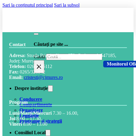
Sari la conținutul principal
Sari la subsol
Căutați pe site ...
Contact
Adresa:
Strada Principală, nr. 678, Cod postal: 547185,
Caută
Județ: Mureș
×
Monitorul Ofi
Telefon:
0265/326112
Fax:
0265/326842
Email:
cristesti@cjmures.ro
Despre instituție
Conducere
Program
Compartimente
Organizare
Luni/Marți/Miercuri
7.30 – 16.00,
Legislație
Joi
8.00 – 17.30,
Programe și strategii
Vineri
8.00 – 13.00
Consiliul Local