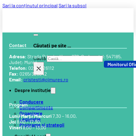
Sari la conținutul principal
Sari la subsol
Contact
Căutați pe site ...
Adresa:
Strada Principală, nr. 678, Cod postal: 547185,
Caută
Județ: Mureș
Monitorul Ofi
×
Telefon:
0265/326112
Fax:
0265/326842
Email:
cristesti@cjmures.ro
Despre instituție
Conducere
Program
Compartimente
Organizare
Luni/Marți/Miercuri
7.30 – 16.00,
Legislație
Joi
8.00 – 17.30,
Programe și strategii
Vineri
8.00 – 13.00