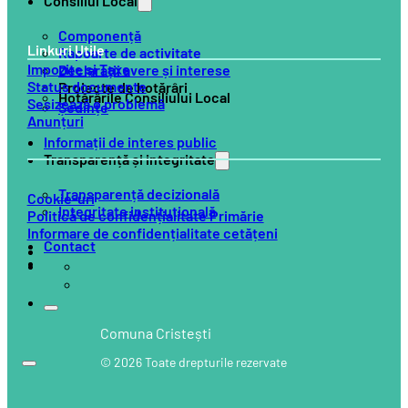
Consiliul Local
Componență
Linkuri Utile
Rapoarte de activitate
Impozite și Taxe
Declarații avere și interese
Status documente
Proiecte de hotărâri
Hotărârile Consiliului Local
Sesizează o problemă
Ședințe
Anunțuri
Informații de interes public
Transparență și integritate
Transparență decizională
Cookie-uri
Integritate instituțională
Politică de confidențialitate Primărie
Informare de confidențialitate cetățeni
Contact
Comuna Cristești
© 2026 Toate drepturile rezervate