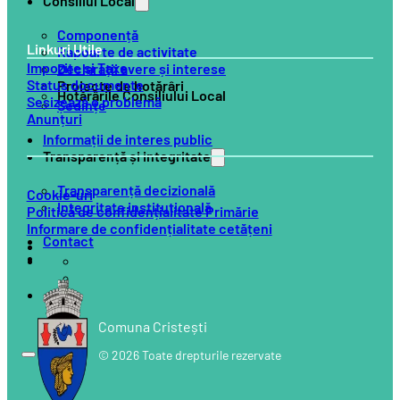
Consiliul Local
Componență
Linkuri Utile
Rapoarte de activitate
Impozite și Taxe
Declarații avere și interese
Status documente
Proiecte de hotărâri
Hotărârile Consiliului Local
Sesizează o problemă
Ședințe
Anunțuri
Informații de interes public
Transparență și integritate
Transparență decizională
Cookie-uri
Integritate instituțională
Politică de confidențialitate Primărie
Informare de confidențialitate cetățeni
Contact
Comuna Cristești
© 2026 Toate drepturile rezervate