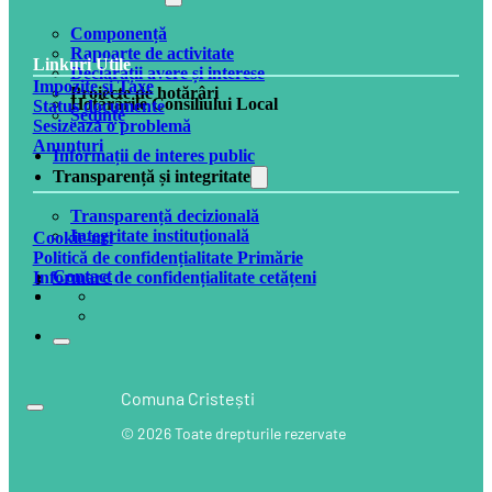
Componență
Rapoarte de activitate
Linkuri Utile
Declarații avere și interese
Impozite și Taxe
Proiecte de hotărâri
Hotărârile Consiliului Local
Status documente
Ședințe
Sesizează o problemă
Anunțuri
Informații de interes public
Transparență și integritate
Transparență decizională
Integritate instituțională
Cookie-uri
Politică de confidențialitate Primărie
Contact
Informare de confidențialitate cetățeni
Comuna Cristești
© 2026 Toate drepturile rezervate