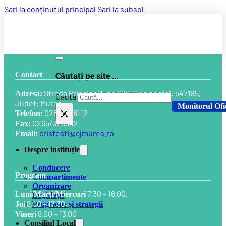
Sari la conținutul principal
Sari la subsol
Contact
Căutați pe site ...
Strada Principală, nr. 678, Cod postal: 547185,
Adresa:
Caută
Județ: Mureș
Monitorul Ofi
×
0265/326112
Telefon:
0265/326842
Fax:
cristesti@cjmures.ro
Email:
Despre instituție
Conducere
Program
Compartimente
Organizare
7.30 – 16.00,
Luni/Marți/Miercuri
Legislație
8.00 – 17.30,
Programe și strategii
Joi
8.00 – 13.00
Vineri
Consiliul Local